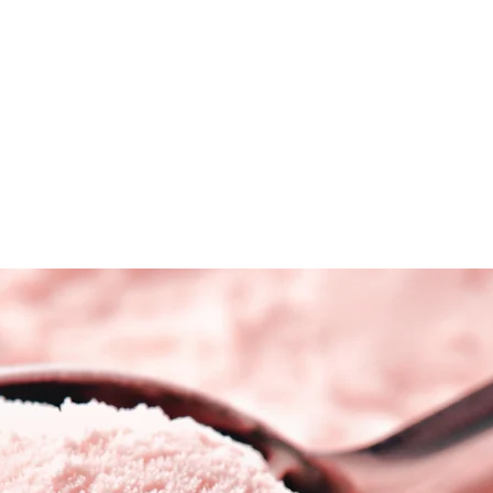
al
IJskarren
Waar te huur
Boeken van
n